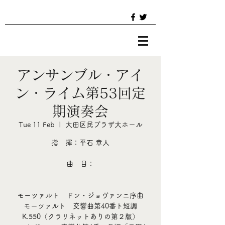
アンサンブル・アイ
ン・ライム第53回定
期演奏会
Tue 11 Feb
  |  
大田区民プラザ大ホール
指 揮：平石 章人
曲 目：
モーツァルト ドン・ジョヴァンニ序曲
モーツァルト 交響曲第40番ト短調
K.550（クラリネットありの第２版）