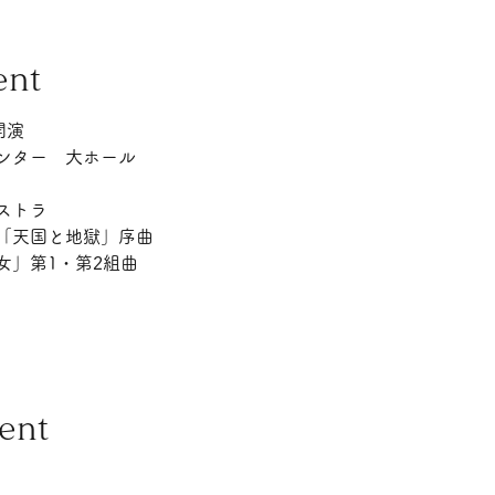
ent
開演 
ンター　大ホール
ストラ 
「天国と地獄」序曲
女」第1・第2組曲
ent