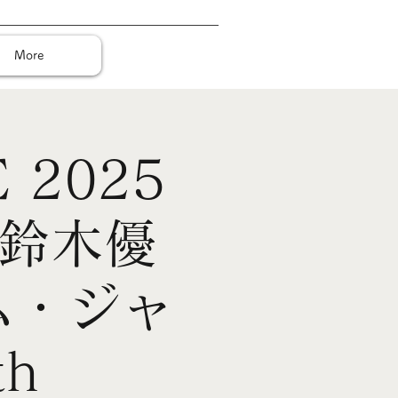
More
 2025
 鈴木優
ム・ジャ
h