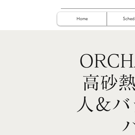
Home
Sched
ORCH
高砂熱
人＆バ