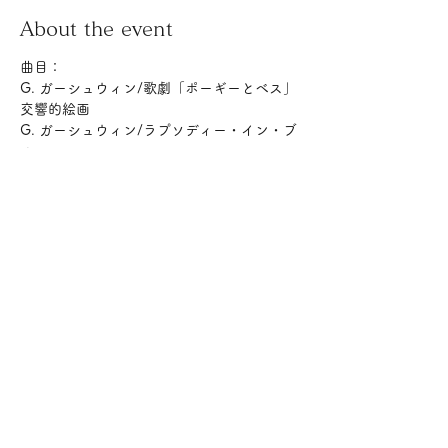
About the event
曲目：
G. ガーシュウィン/歌劇「ポーギーとベス」
交響的絵画
G. ガーシュウィン/ラプソディー・イン・ブ
ルー
ジョン・ウィリアムズ/「スターウォーズ」
組曲
Orchestra of Spring
指揮：平石章人
Show More
Share this event