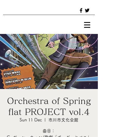
Orchestra of Spring
flat PROJECT vol.4
Sun 11 Dec
  |  
市川市文化会館
曲目：