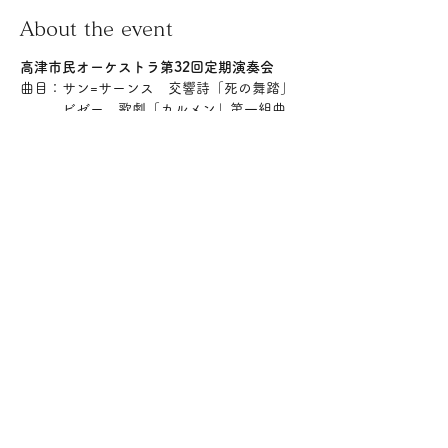
About the event
高津市民オーケストラ第32回定期演奏会
曲目：サン=サーンス　交響詩「死の舞踏」
　　　ビゼー　歌劇「カルメン」第一組曲、
第二組曲
　　　ビゼー　劇音楽「アルルの女」第一組
曲、第二組曲
指揮：平石章人
日時：２０２５年１１月２２日（土）
Show More
Share this event