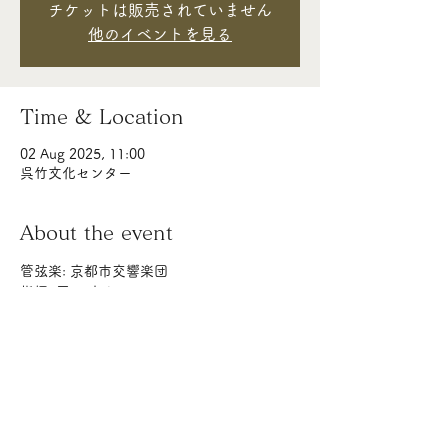
チケットは販売されていません
他のイベントを見る
Time & Location
02 Aug 2025, 11:00
呉竹文化センター
About the event
管弦楽: 京都市交響楽団　
指揮: 平石 章人 
ボディパーカッション: 山本 愛香★
グリンカ: 歌劇「ルスランとリュドミーラ」
序曲 
ラヴェル: 組曲「マ・メール・ロワ」から
「眠りの森の美女のパヴァーヌ」、「妖精の
園」 