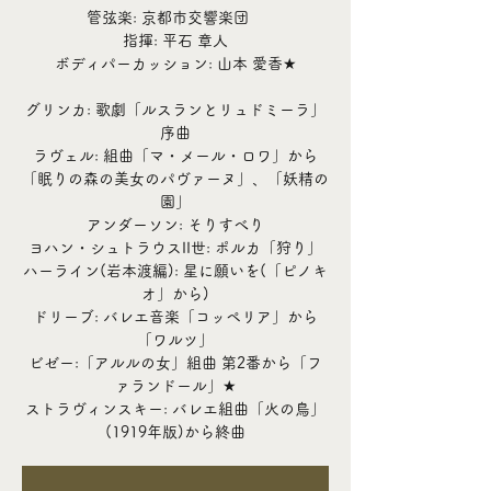
管弦楽: 京都市交響楽団
指揮: 平石 章人
ボディパーカッション: 山本 愛香★
グリンカ: 歌劇「ルスランとリュドミーラ」
序曲
ラヴェル: 組曲「マ・メール・ロワ」から
「眠りの森の美女のパヴァーヌ」、「妖精の
園」
アンダーソン: そりすべり
ヨハン・シュトラウスII世: ポルカ「狩り」
ハーライン(岩本渡編): 星に願いを(「ピノキ
オ」から)
ドリーブ: バレエ音楽「コッペリア」から
「ワルツ」
ビゼー:「アルルの女」組曲 第2番から「フ
ァランドール」★
ストラヴィンスキー: バレエ組曲「火の鳥」
(1919年版)から終曲