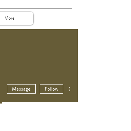
More
More actions
Message
Follow